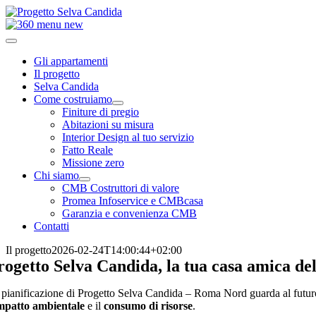
Salta
al
contenuto
Toggle
Navigation
Gli appartamenti
Il progetto
Selva Candida
Come costruiamo
Finiture di pregio
Abitazioni su misura
Interior Design al tuo servizio
Fatto Reale
Missione zero
Chi siamo
CMB Costruttori di valore
Promea Infoservice e CMBcasa
Garanzia e convenienza CMB
Contatti
Il progetto
2026-02-24T14:00:44+02:00
rogetto Selva Candida, la tua casa amica de
 pianificazione di Progetto Selva Candida – Roma Nord guarda al futur
mpatto ambientale
e il
consumo di risorse
.