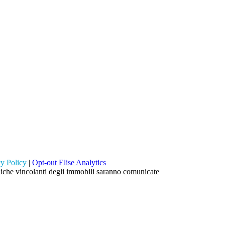
cy Policy
|
Opt-out Elise Analytics
ecniche vincolanti degli immobili saranno comunicate