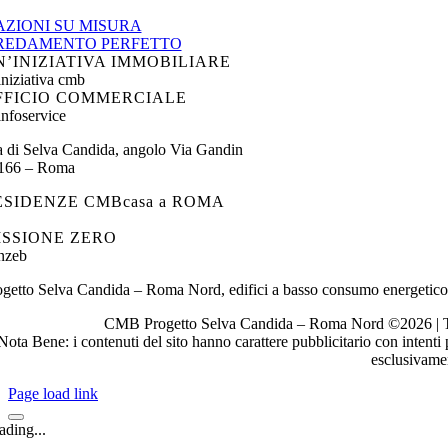
AZIONI SU MISURA
REDAMENTO PERFETTO
N’INIZIATIVA IMMOBILIARE
FFICIO COMMERCIALE
a di Selva Candida, angolo Via Gandin
166 – Roma
ESIDENZE CMBcasa a ROMA
ISSIONE ZERO
ogetto Selva Candida – Roma Nord, edifici a basso consumo energetico
CMB Progetto Selva Candida – Roma Nord ©2026 | Te
Nota Bene: i contenuti del sito hanno carattere pubblicitario con intent
esclusivamen
Page load link
ading...