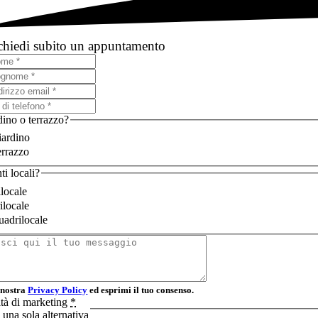
chiedi subito un appuntamento
dino o terrazzo?
iardino
rrazzo
i locali?
locale
ilocale
adrilocale
 nostra
Privacy Policy
ed esprimi il tuo consenso.
vità di marketing
*
 una sola alternativa