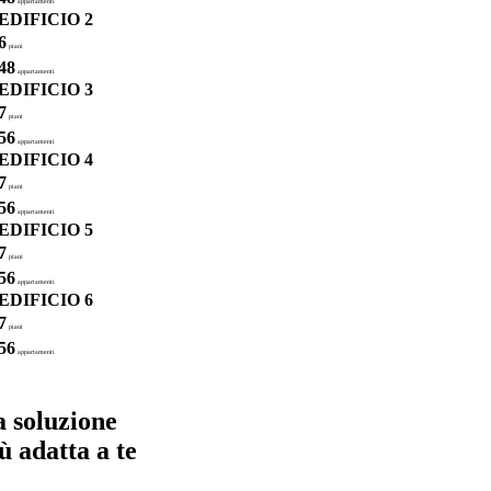
appartamenti
EDIFICIO 2
6
piani
48
appartamenti
EDIFICIO 3
7
piani
56
appartamenti
EDIFICIO 4
7
piani
56
appartamenti
EDIFICIO 5
7
piani
56
appartamenti
EDIFICIO 6
7
piani
56
appartamenti
 soluzione
ù adatta a te