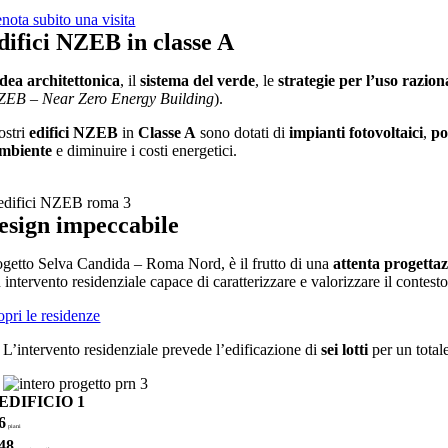
nota subito una visita
difici NZEB in classe A
idea architettonica
, il
sistema del verde
, le
strategie per l’uso razion
ZEB – Near Zero Energy Building
).
ostri
edifici NZEB
in
Classe A
sono dotati di
impianti fotovoltaici
,
po
ambiente
e diminuire i costi energetici.
esign impeccabile
ogetto Selva Candida – Roma Nord, è il frutto di una
attenta progetta
intervento residenziale capace di caratterizzare e valorizzare il contesto 
opri le residenze
L’intervento residenziale prevede l’edificazione di
sei lotti
per un total
EDIFICIO 1
6
piani
48