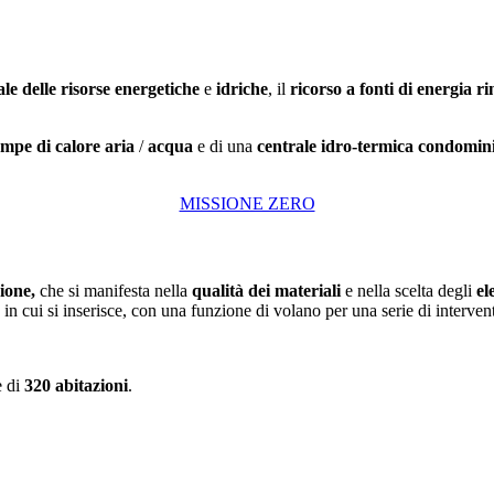
ale delle risorse energetiche
e
idriche
, il
ricorso a fonti di energia r
mpe di calore aria
/
acqua
e di una
centrale idro-termica condomin
MISSIONE ZERO
zione,
che si manifesta nella
qualità dei materiali
e nella scelta degli
el
in cui si inserisce, con una funzione di volano per una serie di interventi 
e di
320 abitazioni
.