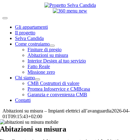
Salta
al
contenuto
Toggle
Navigation
Gli appartamenti
Il progetto
Selva Candida
Come costruiamo
Finiture di pregio
Abitazioni su misura
Interior Design al tuo servizio
Fatto Reale
Missione zero
Chi siamo
CMB Costruttori di valore
Promea Infoservice e CMBcasa
Garanzia e convenienza CMB
Contatti
Abitazioni su misura – Impianti elettrici all’avanguardia
2026-04-
01T09:15:43+02:00
Abitazioni su misura