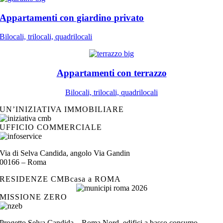
Appartamenti con giardino privato
Bilocali, trilocali, quadrilocali
Appartamenti con terrazzo
Bilocali, trilocali, quadrilocali
UN’INIZIATIVA IMMOBILIARE
UFFICIO COMMERCIALE
Via di Selva Candida, angolo Via Gandin
00166 – Roma
RESIDENZE CMBcasa a ROMA
MISSIONE ZERO
Progetto Selva Candida – Roma Nord, edifici a basso consumo