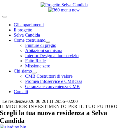
Salta
al
contenuto
Toggle
Navigation
Gli appartamenti
Il progetto
Selva Candida
Come costruiamo
Finiture di pregio
Abitazioni su misura
Interior Design al tuo servizio
Fatto Reale
Missione zero
Chi siamo
CMB Costruttori di valore
Promea Infoservice e CMBcasa
Garanzia e convenienza CMB
Contatti
Le residenze
2026-06-26T11:29:56+02:00
IL MIGLIOR INVESTIMENTO PER IL TUO FUTURO
Scegli la tua nuova residenza a Selva
Candida