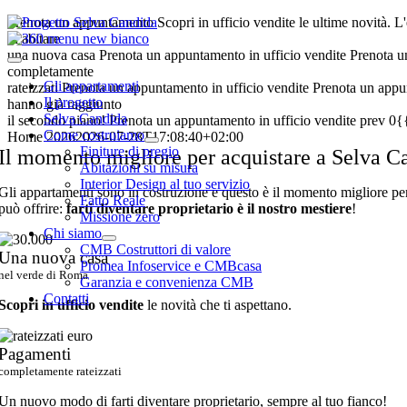
Salta
Prenota un appuntamento
Scopri in ufficio vendite le ultime novità.
L
al
di abitare
contenuto
una nuova casa
Prenota un appuntamento in ufficio vendite
Prenota u
Toggle
completamente
Navigation
Gli appartamenti
rateizzati
Prenota un appuntamento in ufficio vendite
Prenota un app
Il progetto
hanno già raggiunto
Selva Candida
il secondo piano!
Prenota un appuntamento in ufficio vendite
prev
0{
Come costruiamo
Home 2026
2026-07-28T17:08:40+02:00
Finiture di pregio
Il momento migliore per acquistare a Selva C
Abitazioni su misura
Interior Design al tuo servizio
Gli appartamenti sono in costruzione e questo è il momento migliore p
Fatto Reale
può offrire:
farti diventare proprietario è il nostro mestiere
!
Missione zero
Chi siamo
CMB Costruttori di valore
Una nuova casa
Promea Infoservice e CMBcasa
nel verde di Roma
Garanzia e convenienza CMB
Contatti
Scopri in ufficio vendite
le novità che ti aspettano.
Pagamenti
completamente rateizzati
Un nuovo modo di farti diventare proprietario, sempre al tuo fianco!