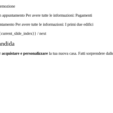
'emozione
n appuntamento
Per avere tutte le informazioni:
Pagamenti
untamento
Per avere tutte le informazioni:
I primi due edifici
{current_slide_index}}
/
next
andida
er
acquistare e personalizzare
la tua nuova casa. Fatti sorprendere dal