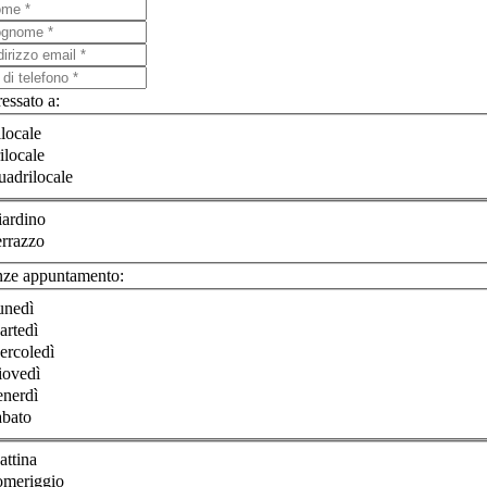
ressato a:
locale
ilocale
adrilocale
iardino
rrazzo
nze appuntamento:
unedì
artedì
ercoledì
iovedì
enerdì
abato
ttina
omeriggio