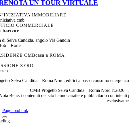
RENOTA UN TOUR VIRTUALE
N’INIZIATIVA IMMOBILIARE
FFICIO COMMERCIALE
a di Selva Candida, angolo Via Gandin
166 – Roma
ESIDENZE CMBcasa a ROMA
ISSIONE ZERO
ogetto Selva Candida – Roma Nord, edifici a basso consumo energetico
CMB Progetto Selva Candida – Roma Nord ©2026 | Te
Nota Bene: i contenuti del sito hanno carattere pubblicitario con intent
esclusivamen
Page load link
ading...