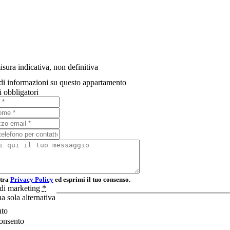
io
consegna
sura indicativa, non definitiva
di informazioni su questo appartamento
 obbligatori
stra
Privacy Policy
ed esprimi il tuo consenso.
à di marketing
*
a sola alternativa
to
onsento