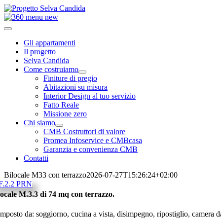
Salta
al
contenuto
Toggle
Navigation
Gli appartamenti
Il progetto
Selva Candida
Come costruiamo
Finiture di pregio
Abitazioni su misura
Interior Design al tuo servizio
Fatto Reale
Missione zero
Chi siamo
CMB Costruttori di valore
Promea Infoservice e CMBcasa
Garanzia e convenienza CMB
Contatti
Bilocale M33 con terrazzo
2026-07-27T15:26:24+02:00
locale M.3.3 di 74 mq con terrazzo.
mposto da: soggiorno, cucina a vista, disimpegno, ripostiglio, camera da