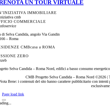
RENOTA UN TOUR VIRTUALE
N’INIZIATIVA IMMOBILIARE
FFICIO COMMERCIALE
a di Selva Candida, angolo Via Gandin
166 – Roma
ESIDENZE CMBcasa a ROMA
ISSIONE ZERO
ogetto Selva Candida – Roma Nord, edifici a basso consumo energetico
CMB Progetto Selva Candida – Roma Nord ©2026 | Te
Nota Bene: i contenuti del sito hanno carattere pubblicitario con intent
esclusivamen
Page load link
ading...