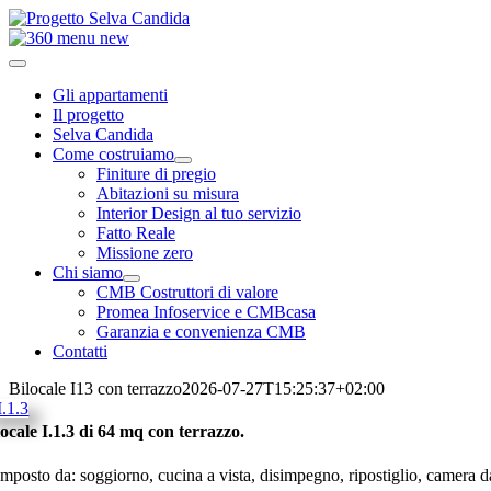
Salta
al
contenuto
Toggle
Navigation
Gli appartamenti
Il progetto
Selva Candida
Come costruiamo
Finiture di pregio
Abitazioni su misura
Interior Design al tuo servizio
Fatto Reale
Missione zero
Chi siamo
CMB Costruttori di valore
Promea Infoservice e CMBcasa
Garanzia e convenienza CMB
Contatti
Bilocale I13 con terrazzo
2026-07-27T15:25:37+02:00
locale I.1.3 di 64 mq con terrazzo.
mposto da: soggiorno, cucina a vista, disimpegno, ripostiglio, camera da