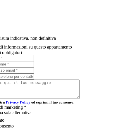
io
consegna
sura indicativa, non definitiva
di informazioni su questo appartamento
 obbligatori
stra
Privacy Policy
ed esprimi il tuo consenso.
à di marketing
*
a sola alternativa
to
onsento